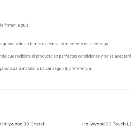
e firmar la guía
os grabar video o tomar evidencia al momento de la entrega.
iende que recibiste el producto en perfectas condiciones y no se acepta
ega listo para instalar o ubicar según tu preferencia.
Hollywood 90 Cristal
Hollywood 90 Touch 
L CARRITO
AÑADIR AL CARRITO