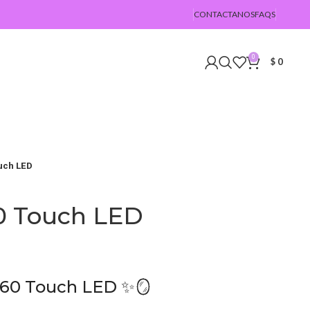
CONTACTANOS
FAQS
0
$
0
uch LED
0 Touch LED
 60 Touch LED ✨🪞