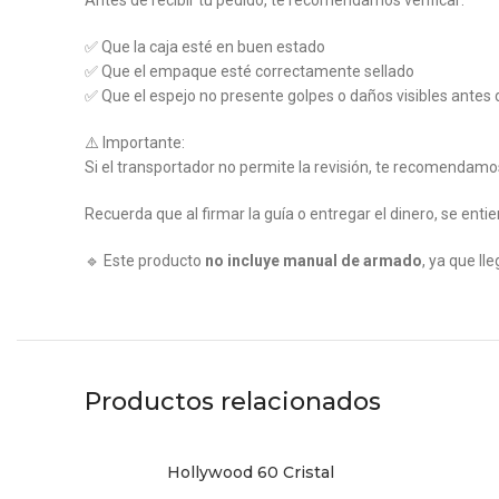
Antes de recibir tu pedido, te recomendamos verificar:
✅ Que la caja esté en buen estado
✅ Que el empaque esté correctamente sellado
✅ Que el espejo no presente golpes o daños visibles antes d
⚠️ Importante:
Si el transportador no permite la revisión, te recomendam
Recuerda que al firmar la guía o entregar el dinero, se ent
🔹 Este producto
no incluye manual de armado
, ya que ll
Productos relacionados
Hollywood 60 Cristal
AÑADIR AL CARRITO
AÑADIR A