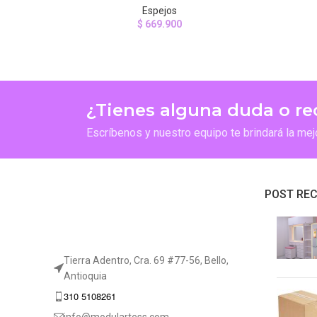
Espejos
$
669.900
¿Tienes alguna duda o r
Escríbenos y nuestro equipo te brindará la mej
POST REC
Tierra Adentro, Cra. 69 #77-56, Bello,
Antioquia
310 5108261
info@modulartess.com