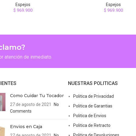
Espejos
Espejos
$
969.900
$
969.900
eclamo?
or atención de inmediato.
IENTES
NUESTRAS POLITICAS
Como Cuidar Tu Tocador
Politica de Privacidad
27 de agosto de 2021
No
Politica de Garantias
Comments
Politica de Envios
Politica de Retracto
Envios en Caja
Politica de Devoluciones
27 de agosto de 2021
No