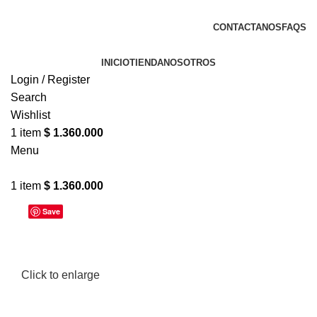
🚌 Envíos a nivel nacional
CONTACTANOS
FAQS
INICIO
TIENDA
NOSOTROS
Login / Register
Search
Wishlist
1
item
$
1.360.000
Menu
1
item
$
1.360.000
Save
Click to enlarge