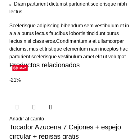
Diam parturient dictumst parturient scelerisque nibh
lectus.
Scelerisque adipiscing bibendum sem vestibulum et in
a a a purus lectus faucibus lobortis tincidunt purus
lectus nisl class eros.Condimentum a et ullamcorper
dictumst mus et tristique elementum nam inceptos hac
parturient scelerisque vestibulum amet elit ut volutpat.
Productos relacionados
Save
Save
Save
Save
Save
Save
Save
Save
-21%
Añadir al carrito
Tocador Azucena 7 Cajones + espejo
circular + repisas gratis