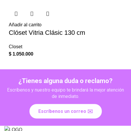
Añadir al carrito
Clóset Vitria Clásic 130 cm
Closet
$
1.050.000
¿Tienes alguna duda o reclamo?
Escríbenos y nuestro equipo te brindará la mejor atención
de inmediato.
Escríbenos un correo ✉️