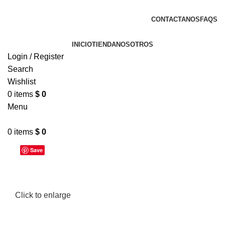
🚌 Envíos a nivel nacional
CONTACTANOS
FAQS
INICIO
TIENDA
NOSOTROS
Login / Register
Search
Wishlist
0
items
$
0
Menu
0
items
$
0
Save
Click to enlarge