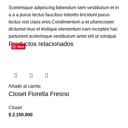
Scelerisque adipiscing bibendum sem vestibulum et in
a a a purus lectus faucibus lobortis tincidunt purus
lectus nisl class eros.Condimentum a et ullamcorper
dictumst mus et tristique elementum nam inceptos hac
parturient scelerisque vestibulum amet elit ut volutpat.
Productos relacionados
Save
Save
Save
Save
Save
Save
Save
Save
Añadir al carrito
Closet Fiorella Fresno
Closet
$
2.150.000