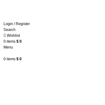
🚌 Envíos a nivel nacional
Login / Register
Search
Wishlist
0
items
$
0
Menu
0
items
$
0