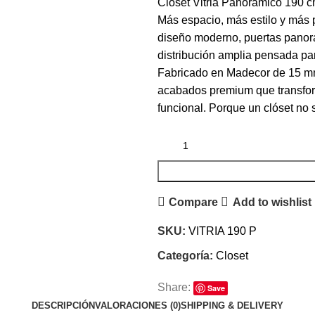
Clóset Vitria Panorámico 190 
Más espacio, más estilo y más 
diseño moderno, puertas panorám
distribución amplia pensada par
Fabricado en Madecor de 15 mm, 
acabados premium que transfor
funcional. Porque un clóset no 
Compare
Add to wishlist
SKU:
VITRIA 190 P
Categoría:
Closet
Share:
Save
DESCRIPCIÓN
VALORACIONES (0)
SHIPPING & DELIVERY