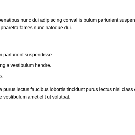
atibus nunc dui adipiscing convallis bulum parturient suspendis
t pharetra fames nunc natoque dui.
m parturient suspendisse.
ing a vestibulum hendre.
s.
 purus lectus faucibus lobortis tincidunt purus lectus nisl cla
 vestibulum amet elit ut volutpat.