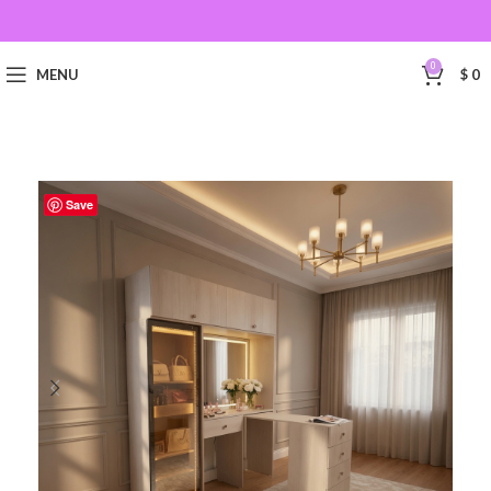
0
MENU
$
0
Save