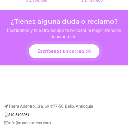
$
2.150.000
$
2.150.000
¿Tienes alguna duda o reclamo?
Escríbenos y nuestro equipo te brindará la mejor atención
de inmediato.
Escríbenos un correo ✉️
Tierra Adentro, Cra. 69 #77-56, Bello, Antioquia
310 5108261
info@modulartess.com