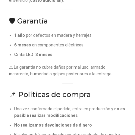
el servicio (
costo adicional
).
🛡️ Garantía
1 año
por defectos en madera y herrajes
6 meses
en componentes eléctricos
Cinta LED: 3 meses
⚠️ La garantía no cubre daños por mal uso, armado
incorrecto, humedad o golpes posteriores a la entrega.
📌 Políticas de compra
Una vez confirmado el pedido, entra en producción y
no es
posible realizar modificaciones
No realizamos devoluciones de dinero
El valor podrá ser redimido por otro producto de nuestro